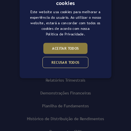
Comunicados e Fatos Relevantes
cookies
PORTUGUESE
Este website usa cookies para melhorar a
Regulamento do Fundo
ENGLISH
experiência do usuário. Ao utilizar o nosso
website, estará a concordar com todos os
Políticas da Gazit Asset
cookies de acordo com nossa
Política de Privacidade.
Emissões de Cotas
ACEITAR TODOS
Informações RI
RECUSAR TODOS
Relatórios Mensais
Relatórios Trimestrais
Demonstrações Financeiras
Planilha de Fundamentos
Histórico de Distribuição de Rendimentos