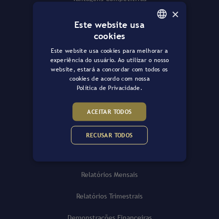
×
Governança
Este website usa
cookies
PORTUGUESE
Atas e Assembleias
Este website usa cookies para melhorar a
ENGLISH
experiência do usuário. Ao utilizar o nosso
Comunicados e Fatos Relevantes
website, estará a concordar com todos os
cookies de acordo com nossa
Regulamento do Fundo
Política de Privacidade.
Políticas da Gazit Asset
ACEITAR TODOS
Emissões de Cotas
RECUSAR TODOS
Informações RI
Relatórios Mensais
Relatórios Trimestrais
Demonstrações Financeiras