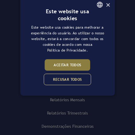
×
Governança
Este website usa
cookies
Atas e Assembleias
PORTUGUESE
Este website usa cookies para melhorar a
ENGLISH
Comunicados e Fatos Relevantes
experiência do usuário. Ao utilizar o nosso
website, estará a concordar com todos os
cookies de acordo com nossa
Regulamento do Fundo
Política de Privacidade.
Políticas da Gazit Asset
ACEITAR TODOS
Emissões de Cotas
RECUSAR TODOS
Informações RI
Relatórios Mensais
Relatórios Trimestrais
Demonstrações Financeiras