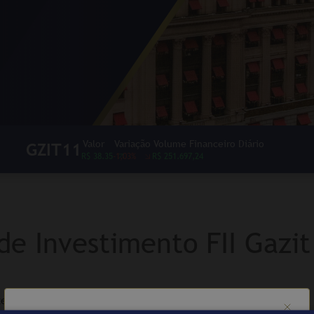
Valor
Variação
Volume Financeiro Diário
GZIT11
R$ 38.35
-1,03%
R$ 251.697,24
de Investimento FII Gazit
tegicamente bem localizados e grande potencial de consumo,