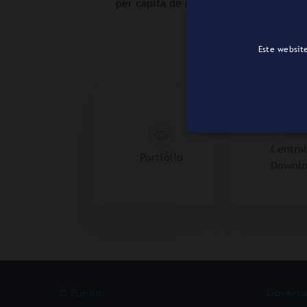
per capita de modo a otimizar a geraç
Este website
Centra
Portfólio
Downlo
O Fundo
Govern