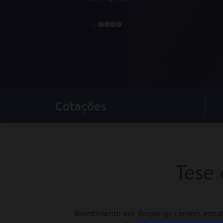
1
2
3
4
5
Cotações
Tese 
Investimento em shoppings centers estra