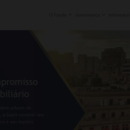
O Fundo
Governança
Informaçõ
mpromisso
iliário
obre pilares de
, a Gazit constrói seu
ers e em regiões