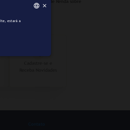
 com Isenção de Imposto de Renda sobre
×
ite, estará a
PORTUGUESE
ENGLISH
Cadastre-se e
Receba Novidades
Contato