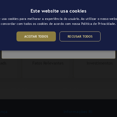
ão de rentabilidade ajustada ao risco. Tem o benefício fiscal
Acesse aqui o relatório mensal do
rendimentos para pessoa física.
Este website usa cookies
Fundo
 usa cookies para melhorar a experiência do usuário. Ao utilizar o nosso webs
concordar com todos os cookies de acordo com nossa
Política de Privacidade.
Acesse agora
ACEITAR TODOS
RECUSAR TODOS
l de
Comunicados e
Calculadora de
ads
Fatos Relevantes
Investimentos
ança
Informações RI